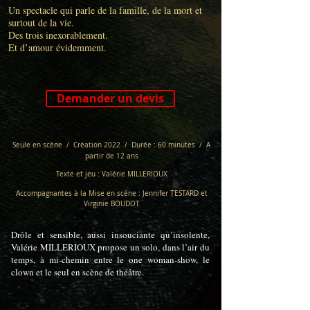
Un spectacle qui parle de la famille, de la mort et
surtout de la vie.
Des trois inexorablement.
Et d’amour évidemment.
Demander un devis
Seule en scène / Création 2022 /
Durée : 60 minutes / A
partir de 12 ans
Texte et jeu : Valérie MILLERIOUX
Accompagnantes
à la Mise en scène : Jennifer TESTARD et
Virginie BOUDOT
Drôle et sensible, aussi insouciante qu’insolente,
Valérie MILLERIOUX propose un solo, dans l’air du
temps, à mi-chemin entre le one woman-show, le
clown et le seul en scène de théâtre.