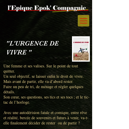
"L'URGENCE DE
VIVRE "
Une femme et ses valises. Sur le point de tout
quitter.
Un seul objectif, se laisser enfin le droit de vivre.
Mais avant de partir, elle va d’abord rester.
Faire un peu de tri, de ménage et régler quelques
détails.
Son cœur, ses questions, ses tics et ses tocs ; et le tic-
tac de l’horloge.
Avec une autodérision fatale et comique, entre rêve
et réalité, bercée de souvenirs et futurs à venir, va-t-
elle finalement décider de rester ou de partir ?