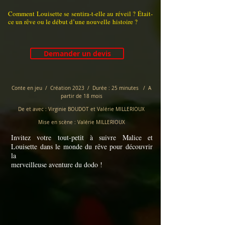
Comment Louisette se sentira-t-elle au réveil ? Était-
ce un rêve ou le début d’une nouvelle
histoire ?
Demander un devis
Conte en jeu / Création 2023 /
Durée : 25 minutes / A
partir de 18 mois
De et avec : Virginie BOUDOT et Valérie MILLERIOUX
Mise en scène : Valérie MILLERIOUX
Invitez votre tout-petit à suivre Malice et
Louisette dans le monde du rêve pour découvrir
la
merveilleuse aventure du dodo !