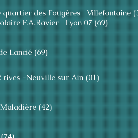
 quartier des F
o
u
gères -Villefontaine (
laire F.A.Ravier -Lyon 07 (69)
e Lancié (69)
 rives -Neuville sur Ain (01)
Maladière (42)
 (74)