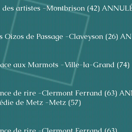
i des artistes -Montbrison (42) ANNUL
les Oizos de Passage -Claveyson (26) 
Place aux Marmots -Ville-la-Grand (7
once de rire -Clermont Ferrand (63) 
édie de Metz -Metz (57)
nce de rire -Clermont Ferrand (63)