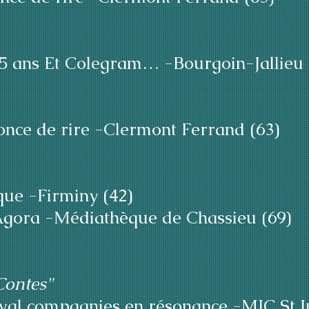
25 ans Et Colegram… -Bourgoin-Jallieu 
nce de rire -Clermont Ferrand (63)
ue -Firminy (42)
'Agora -Médiathèque de Chassieu (69)
Contes"
ival compagnies en résonance -MJC St J